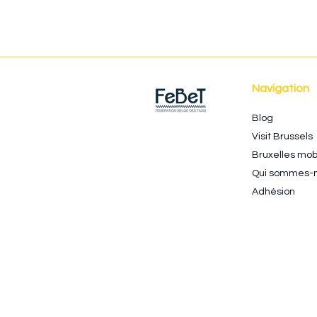
Des taximen dénoncent la
suppression d'emplacements
aux abords de la Gare du
Midi 10/10/2024
Navigation
Blog
Visit Brussels
Bruxelles mobi
Qui sommes-
Adhésion