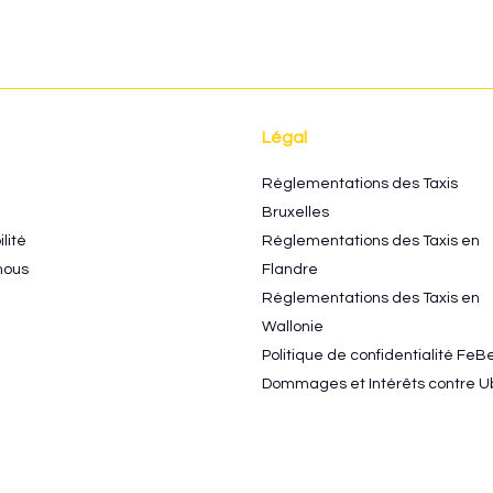
Attention aux « pirates taxis
L’ar
»
du 6 
tarif
diffé
Légal
Réglementations des Taxis
Bruxelles
lité
Réglementations des Taxis en
nous
Flandre
Réglementations des Taxis en
Wallonie
Politique de confidentialité FeB
Dommages et Intérêts contre U