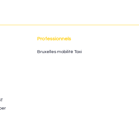
rêté du Gouvernement
octobre 2022 fixe les
s à appliquer pour les
rents services de taxis.
Professionnels
Bruxelles mobilité Taxi
eT
ber