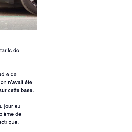
arifs de 
adre de 
on n’avait été 
ur cette base.
u jour au 
oblème de 
ectrique.